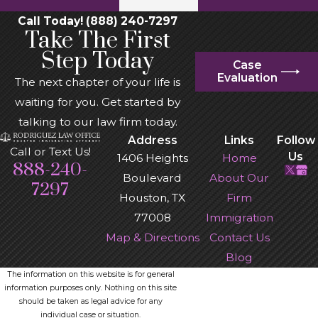
Call Today! (888) 240-7297
Take The First
Step Today
Case
Evaluation
The next chapter of your life is
waiting for you. Get started by
talking to our law firm today.
Address
Links
Follow
Call or Text Us!
Us
1406 Heights
Home
888-240-
Boulevard
About Our
7297
Houston, TX
Firm
77008
Immigration
Map & Directions
Contact Us
Blog
The information on this website is for general
information purposes only. Nothing on this site
should be taken as legal advice for any
individual case or situation.